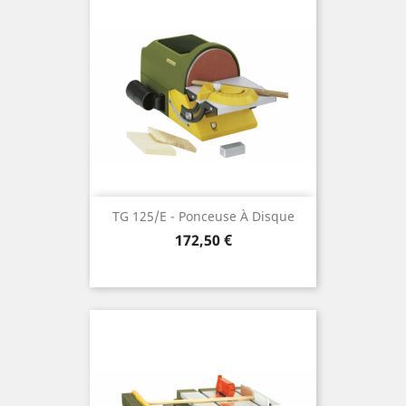
TG 125/E - Ponceuse À Disque
Preis
172,50 €