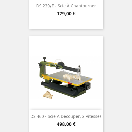
DS 230/E - Scie À Chantourner
Preis
179,00 €
DS 460 - Scie À Decouper, 2 Vitesses
Preis
498,00 €