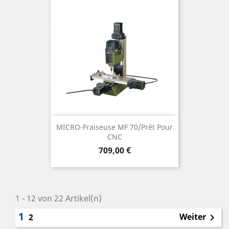
MICRO-Fraiseuse MF 70/prêt Pour
CNC
Preis
709,00 €
1 - 12 von 22 Artikel(n)
1
Weiter
2
