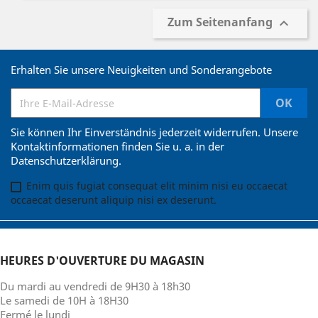
Zum Seitenanfang

Erhalten Sie unsere Neuigkeiten und Sonderangebote
Sie können Ihr Einverständnis jederzeit widerrufen. Unsere
Kontaktinformationen finden Sie u. a. in der
Datenschutzerklärung.
Enim quis fugiat consequat elit minim nisi eu occaecat
occaecat deserunt aliquip nisi ex deserunt.
HEURES D'OUVERTURE DU MAGASIN
Du mardi au vendredi de 9H30 à 18h30
Le samedi de 10H à 18H30
Fermé le lundi