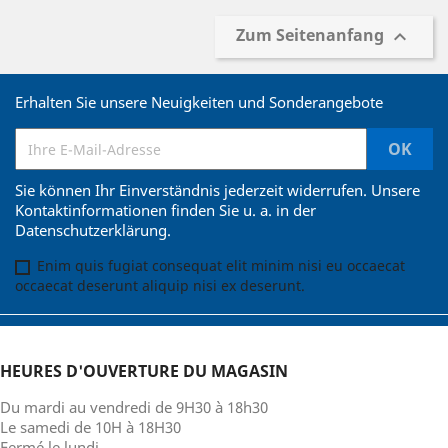
Zum Seitenanfang

Erhalten Sie unsere Neuigkeiten und Sonderangebote
Sie können Ihr Einverständnis jederzeit widerrufen. Unsere
Kontaktinformationen finden Sie u. a. in der
Datenschutzerklärung.
Enim quis fugiat consequat elit minim nisi eu occaecat
occaecat deserunt aliquip nisi ex deserunt.
HEURES D'OUVERTURE DU MAGASIN
Du mardi au vendredi de 9H30 à 18h30
Le samedi de 10H à 18H30
Fermé le lundi