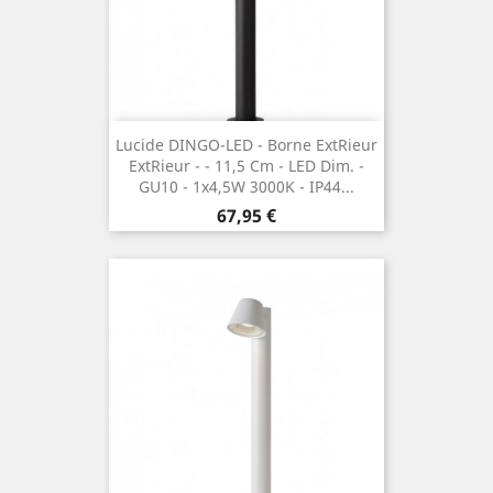
Lucide DINGO-LED - Borne Extrieur
Extrieur - ¯ 11,5 Cm - LED Dim. -
GU10 - 1x4,5W 3000K - IP44...
Preis
67,95 €