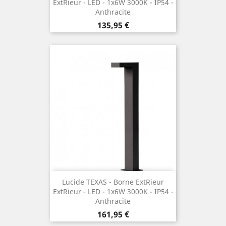
Extrieur - LED - 1x6W 3000K - IP54 -
Anthracite
Preis
135,95 €
Lucide TEXAS - Borne Extrieur
Extrieur - LED - 1x6W 3000K - IP54 -
Anthracite
Preis
161,95 €