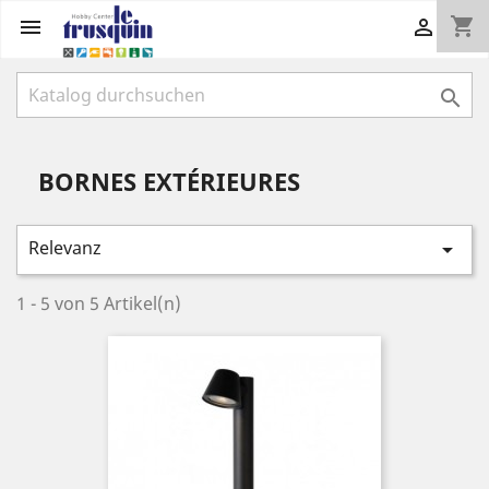
shopping_cart



BORNES EXTÉRIEURES
Relevanz

1 - 5 von 5 Artikel(n)