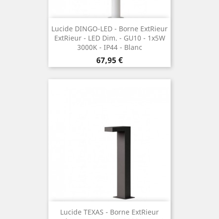
Lucide DINGO-LED - Borne Extrieur
Extrieur - LED Dim. - GU10 - 1x5W
3000K - IP44 - Blanc
Preis
67,95 €
Lucide TEXAS - Borne Extrieur