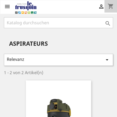
shopping_cart



ASPIRATEURS
Relevanz

1 - 2 von 2 Artikel(n)