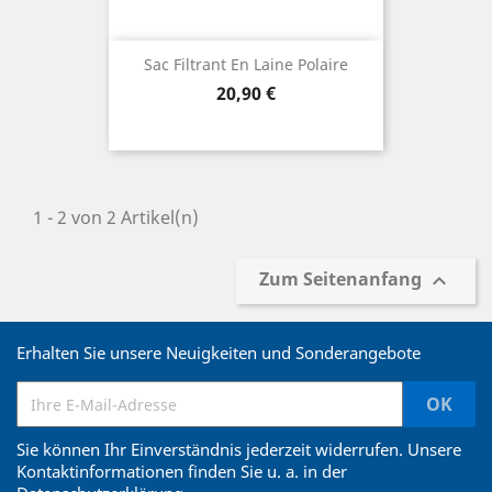
Sac Filtrant En Laine Polaire
Preis
20,90 €
1 - 2 von 2 Artikel(n)
Zum Seitenanfang

Erhalten Sie unsere Neuigkeiten und Sonderangebote
Sie können Ihr Einverständnis jederzeit widerrufen. Unsere
Kontaktinformationen finden Sie u. a. in der