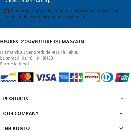
Datenschutzerklärung.
Enim quis fugiat consequat elit minim nisi eu occaecat
occaecat deserunt aliquip nisi ex deserunt.
HEURES D'OUVERTURE DU MAGASIN
Du mardi au vendredi de 9H30 à 18h30
Le samedi de 10H à 18H30
Fermé le lundi
PRODUCTS

OUR COMPANY

IHR KONTO
