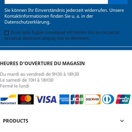
Sie können Ihr Einverständnis jederzeit widerrufen. Unsere
Kontaktinformationen finden Sie u. a. in der
Datenschutzerklärung.
Enim quis fugiat consequat elit minim nisi eu occaecat
occaecat deserunt aliquip nisi ex deserunt.
HEURES D'OUVERTURE DU MAGASIN
Du mardi au vendredi de 9H30 à 18h30
Le samedi de 10H à 18H30
Fermé le lundi
PRODUCTS
