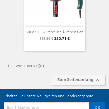
SBEV 1000-2 Perceuse À Percussion
Verkaufspreis
Preis
250,71 €
313,39 €
1 - 1 von 1 Artikel(n)
Zum Seitenanfang

Erhalten Sie unsere Neuigkeiten und Sonderangebote