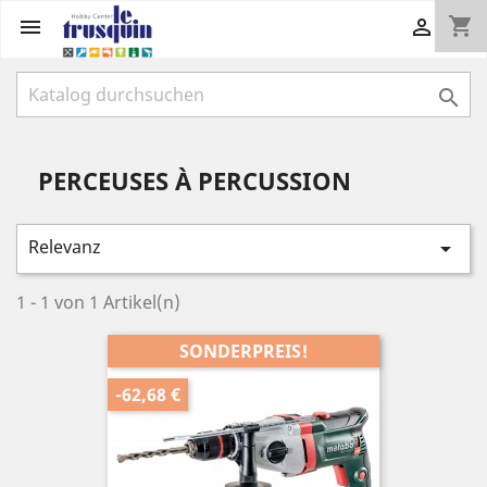
shopping_cart



PERCEUSES À PERCUSSION
Relevanz

1 - 1 von 1 Artikel(n)
SONDERPREIS!
-62,68 €