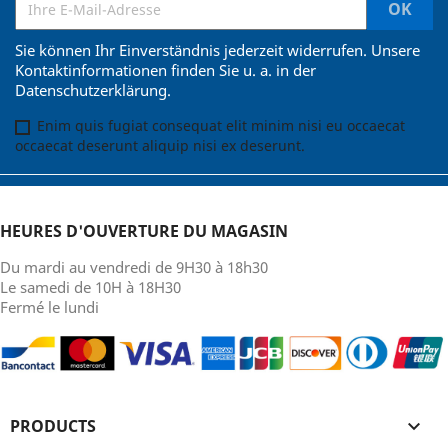
Sie können Ihr Einverständnis jederzeit widerrufen. Unsere
Kontaktinformationen finden Sie u. a. in der
Datenschutzerklärung.
Enim quis fugiat consequat elit minim nisi eu occaecat
occaecat deserunt aliquip nisi ex deserunt.
HEURES D'OUVERTURE DU MAGASIN
Du mardi au vendredi de 9H30 à 18h30
Le samedi de 10H à 18H30
Fermé le lundi
PRODUCTS
