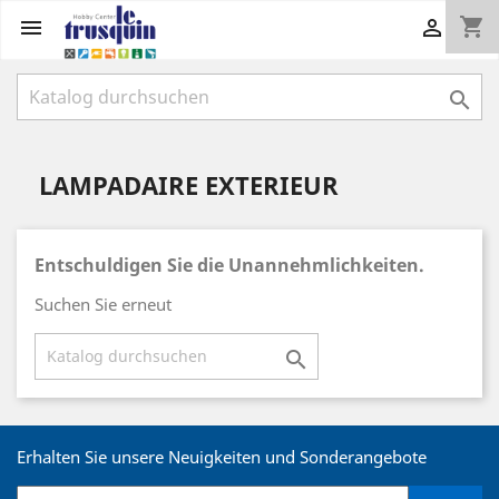
shopping_cart



LAMPADAIRE EXTERIEUR
Entschuldigen Sie die Unannehmlichkeiten.
Suchen Sie erneut

Erhalten Sie unsere Neuigkeiten und Sonderangebote