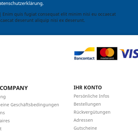
atenschutzerklärung.
Enim quis fugiat consequat elit minim nisi eu occaecat
caecat deserunt aliquip nisi ex deserunt.
 COMPANY
IHR KONTO
Persönliche Infos
ung
Bestellungen
meine Geschäftsbedingungen
Rückvergütungen
uns
Adressen
aires
Gutscheine
t