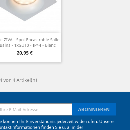
Vorschau

e ZIVA - Spot Encastrable Salle
Bains - 1xGU10 - IP44 - Blanc
Preis
20,95 €
 4 von 4 Artikel(n)
e können Ihr Einverständnis jederzeit widerrufen. Unsere
ntaktinformationen finden Sie u. a. in der