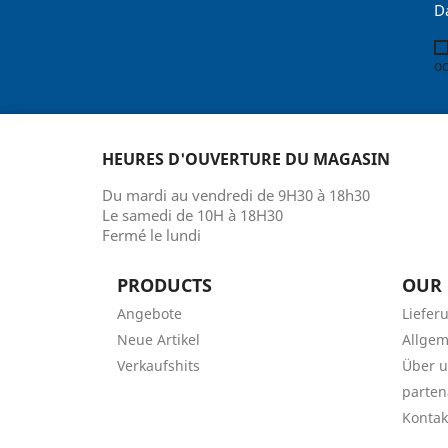
D
oc
HEURES D'OUVERTURE DU MAGASIN
Du mardi au vendredi de 9H30 à 18h30
Le samedi de 10H à 18H30
Fermé le lundi
PRODUCTS
OUR
Angebote
Liefer
Neue Artikel
Allge
Verkaufshits
Über 
parten
Kontak