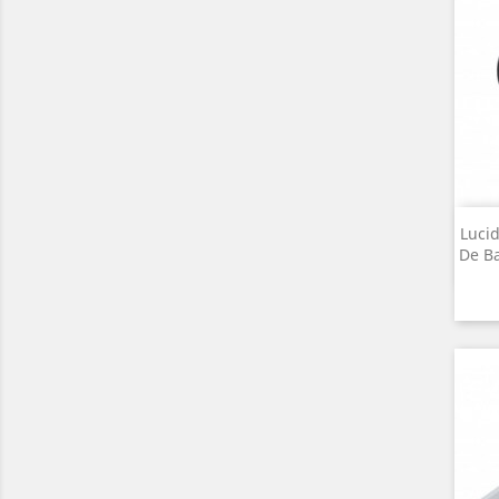
Lucid
De Ba