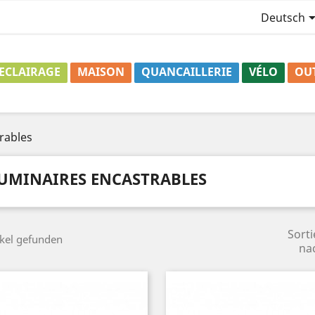
Deutsch
ECLAIRAGE
MAISON
QUANCAILLERIE
VÉLO
OU
rables
UMINAIRES ENCASTRABLES
Sorti
ikel gefunden
na