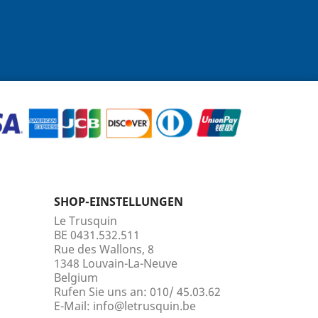
SHOP-EINSTELLUNGEN
Le Trusquin
BE 0431.532.511
Rue des Wallons, 8
1348 Louvain-La-Neuve
Belgium
Rufen Sie uns an:
010/ 45.03.62
E-Mail:
info@letrusquin.be