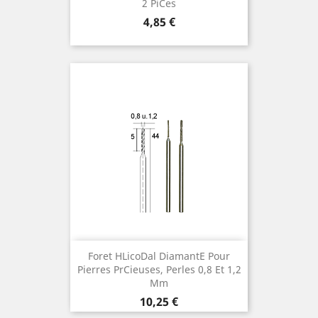
2 Pices
Preis
4,85 €
Foret Hlicodal Diamante Pour
Pierres Prcieuses, Perles 0,8 Et 1,2
Mm
Preis
10,25 €