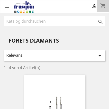
shopping_cart



FORETS DIAMANTS
Relevanz

1 - 4 von 4 Artikel(n)