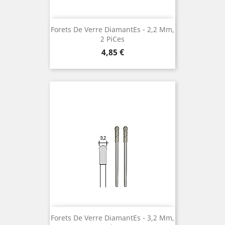
Forets De Verre Diamantes ¯ 2,2 Mm,
2 Pices
Preis
4,85 €
Forets De Verre Diamantes ¯ 3,2 Mm,