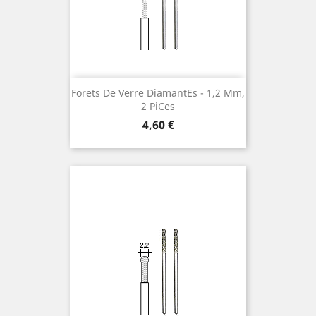
Forets De Verre Diamantes ¯ 1,2 Mm,
2 Pices
Preis
4,60 €