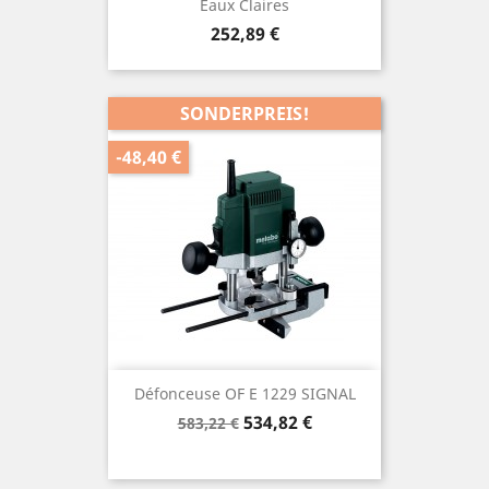
Eaux Claires
Preis
252,89 €
SONDERPREIS!
-48,40 €
Défonceuse OF E 1229 SIGNAL
Verkaufspreis
Preis
534,82 €
583,22 €