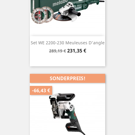
Set WE 2200-230 Meuleuses D'angle
Verkaufspreis
Preis
231,35 €
289,19 €
SONDERPREIS!
-66,43 €