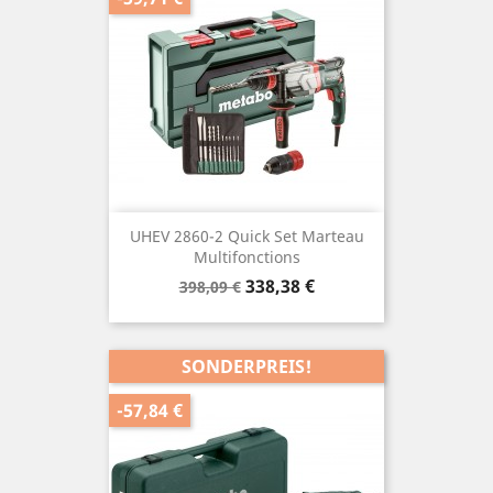
UHEV 2860-2 Quick Set Marteau
Multifonctions
Verkaufspreis
Preis
338,38 €
398,09 €
SONDERPREIS!
-57,84 €