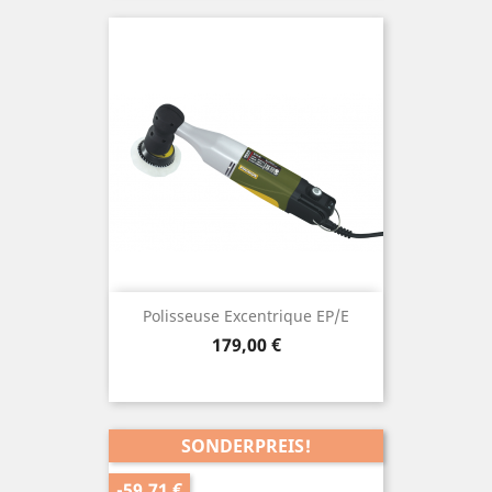
Polisseuse Excentrique EP/E
Preis
179,00 €
SONDERPREIS!
-59,71 €