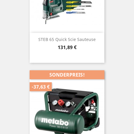
STEB 65 Quick Scie Sauteuse
Preis
131,89 €
SONDERPREIS!
-37,63 €