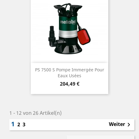
PS 7500 S Pompe Immergée Pour
Eaux Usées
Preis
204,49 €
1 - 12 von 26 Artikel(n)
1
Weiter
2
3
