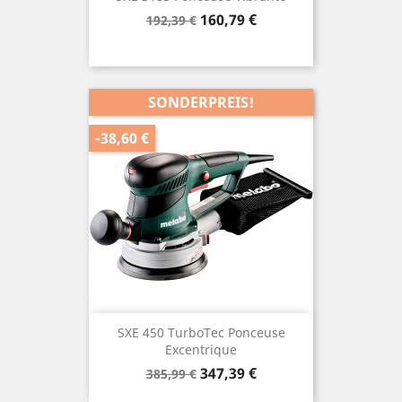
Verkaufspreis
Preis
160,79 €
192,39 €
SONDERPREIS!
-38,60 €
SXE 450 TurboTec Ponceuse
Excentrique
Verkaufspreis
Preis
347,39 €
385,99 €