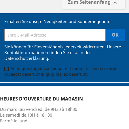
Zum Seitenanfang

Erhalten Sie unsere Neuigkeiten und Sonderangebote
Sie können Ihr Einverständnis jederzeit widerrufen. Unsere
Kontaktinformationen finden Sie u. a. in der
Datenschutzerklärung.
Enim quis fugiat consequat elit minim nisi eu occaecat
occaecat deserunt aliquip nisi ex deserunt.
HEURES D'OUVERTURE DU MAGASIN
Du mardi au vendredi de 9H30 à 18h30
Le samedi de 10H à 18H30
Fermé le lundi