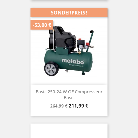
SONDERPREIS!
-53,00 €
Basic 250-24 W OF Compresseur
Basic
Verkaufspreis
Preis
211,99 €
264,99 €