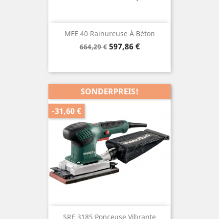
MFE 40 Rainureuse À Béton
Verkaufspreis
Preis
597,86 €
664,29 €
SONDERPREIS!
-31,60 €
SRE 3185 Ponceuse Vibrante