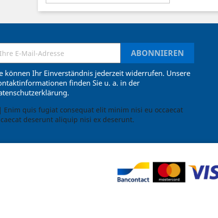
e können Ihr Einverständnis jederzeit widerrufen. Unsere
ntaktinformationen finden Sie u. a. in der
atenschutzerklärung.
Enim quis fugiat consequat elit minim nisi eu occaecat
caecat deserunt aliquip nisi ex deserunt.