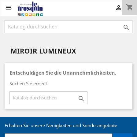
shopping_cart



MIROIR LUMINEUX
Entschuldigen Sie die Unannehmlichkeiten.
Suchen Sie erneut

Erhalten Sie unsere Neuigkeiten und Sonderangebote