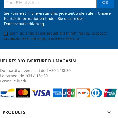
Sie können Ihr Einverständnis jederzeit widerrufen. Unsere
Kontaktinformationen finden Sie u. a. in der
Datenschutzerklärung.
Enim quis fugiat consequat elit minim nisi eu occaecat
occaecat deserunt aliquip nisi ex deserunt.
HEURES D'OUVERTURE DU MAGASIN
Du mardi au vendredi de 9H30 à 18h30
Le samedi de 10H à 18H30
Fermé le lundi
PRODUCTS
