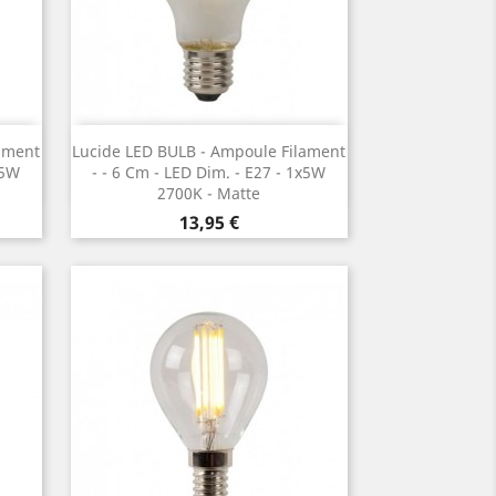
Vorschau

ament
Lucide LED BULB - Ampoule Filament
x5W
- ¯ 6 Cm - LED Dim. - E27 - 1x5W
2700K - Matte
Preis
13,95 €