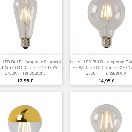
Vorschau
Vorschau


e LED BULB - Ampoule Filament
Lucide LED BULB - Ampoule Fil
6,4 Cm - LED Dim. - E27 - 1x5W
- ¯ 9,5 Cm - LED Dim. - E27 - 
2700K - Transparent
2700K - Transparent
Preis
Preis
12,95 €
14,95 €