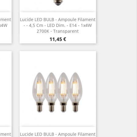
Vorschau

ament
Lucide LED BULB - Ampoule Filament
1x4W
- ¯ 4,5 Cm - LED Dim. - E14 - 1x4W
2700K - Transparent
Preis
11,45 €
Vorschau

ament
Lucide LED BULB - Ampoule Filament