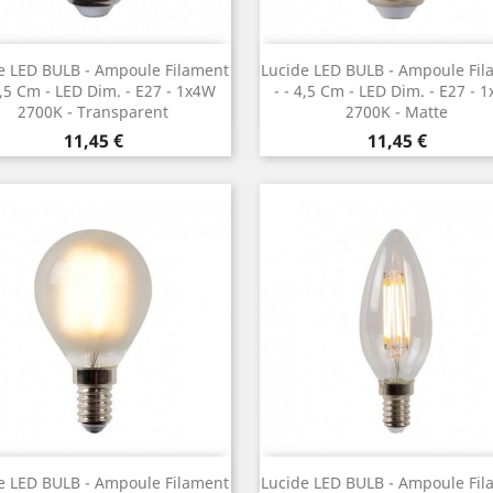
Vorschau
Vorschau


e LED BULB - Ampoule Filament
Lucide LED BULB - Ampoule Fil
4,5 Cm - LED Dim. - E27 - 1x4W
- ¯ 4,5 Cm - LED Dim. - E27 - 
2700K - Transparent
2700K - Matte
Preis
Preis
11,45 €
11,45 €
Vorschau
Vorschau


e LED BULB - Ampoule Filament
Lucide LED BULB - Ampoule Fil