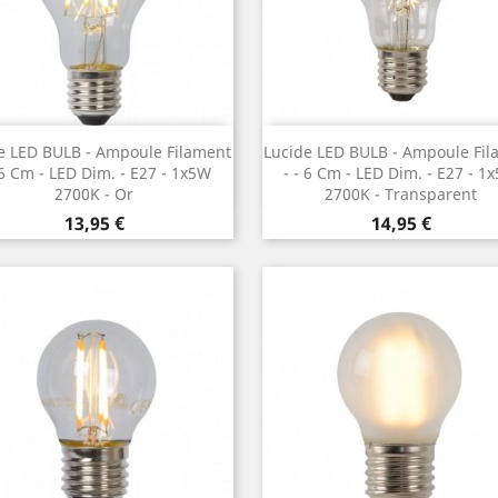
Vorschau
Vorschau


e LED BULB - Ampoule Filament
Lucide LED BULB - Ampoule Fil
 6 Cm - LED Dim. - E27 - 1x5W
- ¯ 6 Cm - LED Dim. - E27 - 1
2700K - Or
2700K - Transparent
Preis
Preis
13,95 €
14,95 €