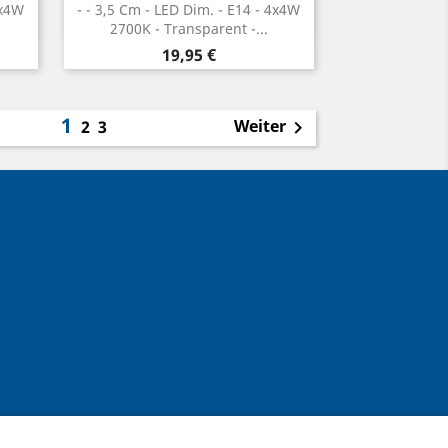
1x4W
- ¯ 3,5 Cm - LED Dim. - E14 - 4x4W
2700K - Transparent -...
Preis
19,95 €
1
Weiter
2
3
