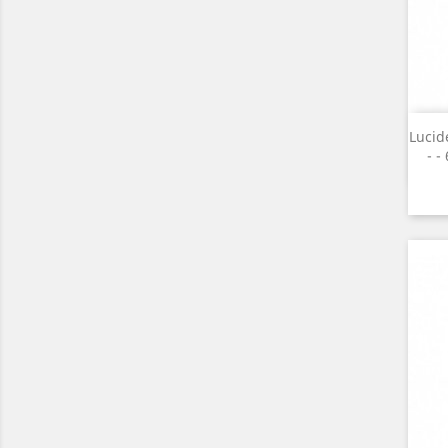
Lucid
- ¯