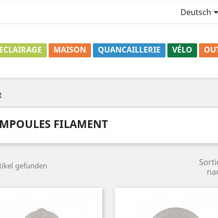
Deutsch
ECLAIRAGE
MAISON
QUANCAILLERIE
VÉLO
OU
t
MPOULES FILAMENT
Sorti
tikel gefunden
na