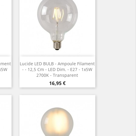
Vorschau

ament
Lucide LED BULB - Ampoule Filament
1x5W
- ¯ 12,5 Cm - LED Dim. - E27 - 1x5W
2700K - Transparent
Preis
16,95 €