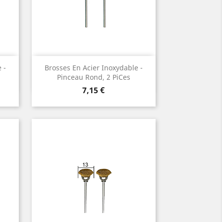
Vorschau

 -
Brosses En Acier Inoxydable -
Pinceau Rond, 2 Pices
Preis
7,15 €