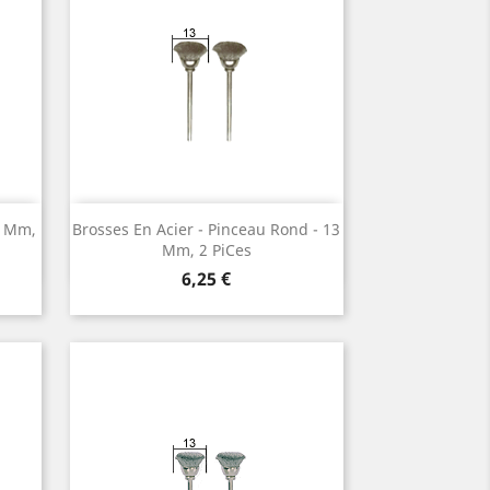
Vorschau

2 Mm,
Brosses En Acier - Pinceau Rond ¯ 13
Mm, 2 Pices
Preis
6,25 €