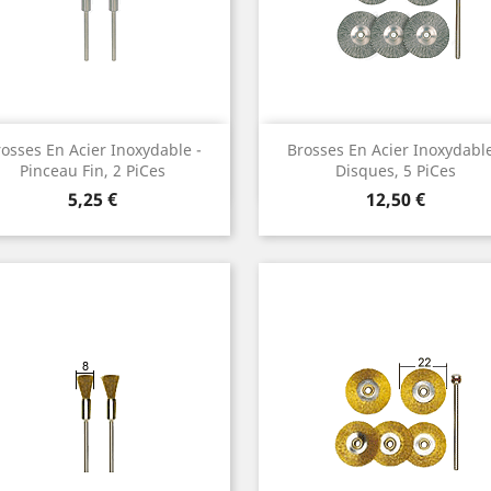
Vorschau
Vorschau


osses En Acier Inoxydable -
Brosses En Acier Inoxydable
Pinceau Fin, 2 Pices
Disques, 5 Pices
Preis
Preis
5,25 €
12,50 €