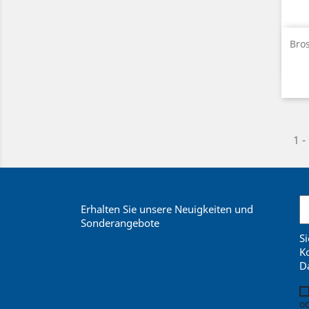
Bros
1 -
Erhalten Sie unsere Neuigkeiten und
Sonderangebote
Si
Ko
D
oc