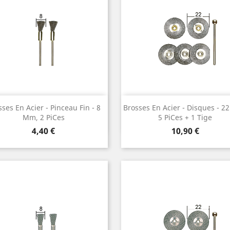
Vorschau
Vorschau


ses En Acier - Pinceau Fin ¯ 8
Brosses En Acier - Disques ¯ 2
Mm, 2 Pices
5 Pices + 1 Tige
Preis
Preis
4,40 €
10,90 €