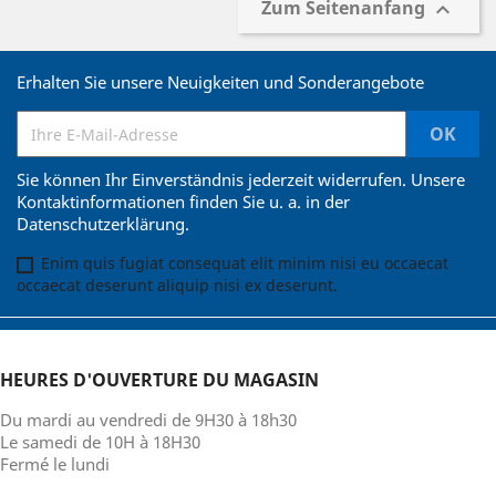
Zum Seitenanfang

Erhalten Sie unsere Neuigkeiten und Sonderangebote
Sie können Ihr Einverständnis jederzeit widerrufen. Unsere
Kontaktinformationen finden Sie u. a. in der
Datenschutzerklärung.
Enim quis fugiat consequat elit minim nisi eu occaecat
occaecat deserunt aliquip nisi ex deserunt.
HEURES D'OUVERTURE DU MAGASIN
Du mardi au vendredi de 9H30 à 18h30
Le samedi de 10H à 18H30
Fermé le lundi