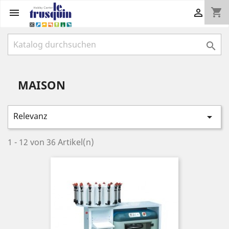
shopping_cart



MAISON
Relevanz

1 - 12 von 36 Artikel(n)