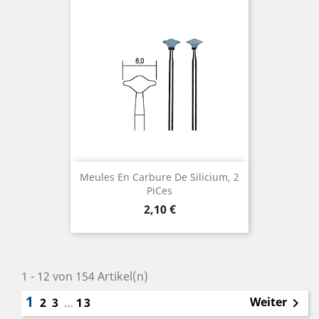
Meules En Carbure De Silicium, 2
Pices
Preis
2,10 €
1 - 12 von 154 Artikel(n)
1
Weiter
2
3
…
13
