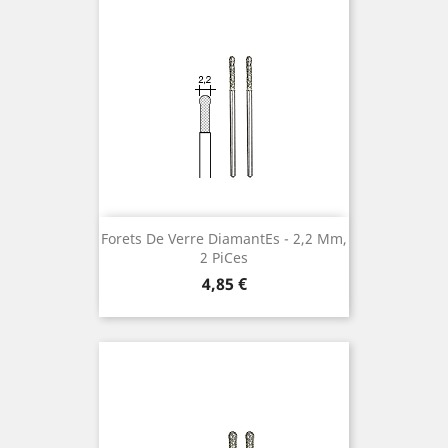
Forets De Verre Diamantes ¯ 2,2 Mm,
2 Pices
Preis
4,85 €