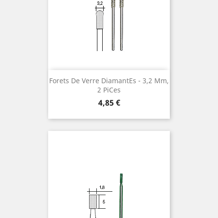
Forets De Verre Diamantes ¯ 3,2 Mm,
2 Pices
Preis
4,85 €