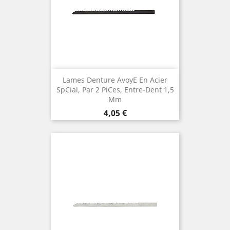
Lames Denture Avoye En Acier
Spcial, Par 2 Pices, Entre-Dent 1,5
Mm
Preis
4,05 €