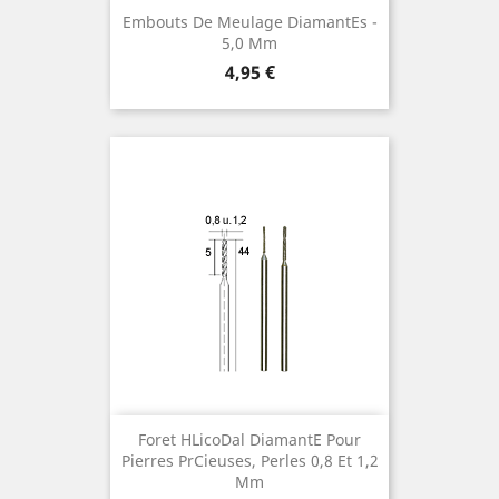
Embouts De Meulage Diamantes ¯
5,0 Mm
Preis
4,95 €
Foret Hlicodal Diamante Pour
Pierres Prcieuses, Perles 0,8 Et 1,2
Mm