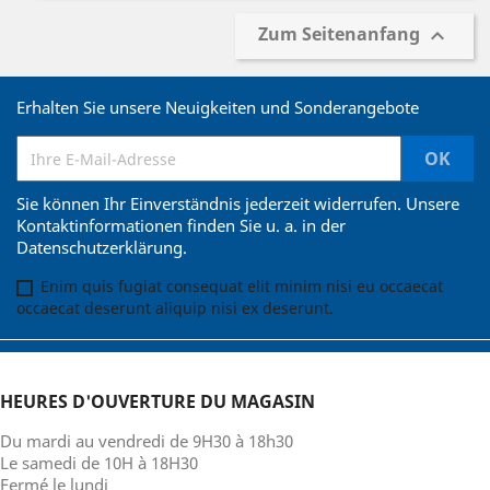
Zum Seitenanfang

Erhalten Sie unsere Neuigkeiten und Sonderangebote
Sie können Ihr Einverständnis jederzeit widerrufen. Unsere
Kontaktinformationen finden Sie u. a. in der
Datenschutzerklärung.
Enim quis fugiat consequat elit minim nisi eu occaecat
occaecat deserunt aliquip nisi ex deserunt.
HEURES D'OUVERTURE DU MAGASIN
Du mardi au vendredi de 9H30 à 18h30
Le samedi de 10H à 18H30
Fermé le lundi