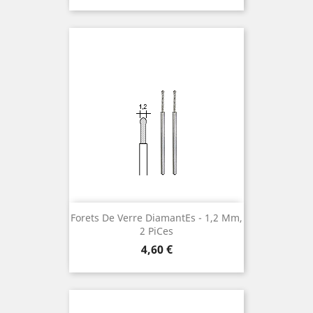
Forets De Verre Diamantes ¯ 1,2 Mm,
2 Pices
Preis
4,60 €