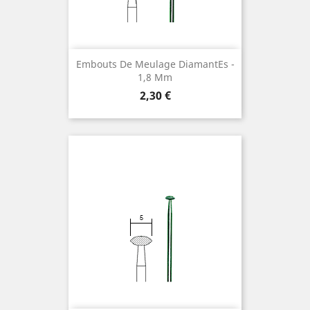
Embouts De Meulage Diamantes ¯
1,8 Mm
Preis
2,30 €