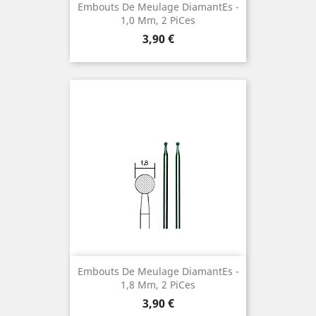
Embouts De Meulage Diamantes ¯
1,0 Mm, 2 Pices
Preis
3,90 €
Embouts De Meulage Diamantes ¯
1,8 Mm, 2 Pices
Preis
3,90 €