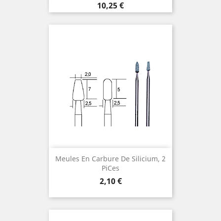
Preis
10,25 €
Meules En Carbure De Silicium, 2
Pices
Preis
2,10 €