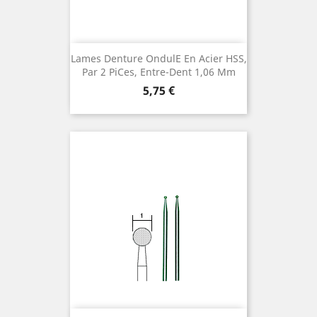
Lames Denture Ondule En Acier HSS,
Par 2 Pices, Entre-Dent 1,06 Mm
Preis
5,75 €