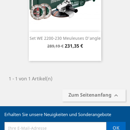
Set WE 2200-230 Meuleuses D'angle
Verkaufspreis
Preis
231,35 €
289,19 €
1 - 1 von 1 Artikel(n)
Zum Seitenanfang

Erhalten Sie unsere Neuigkeiten und Sonderangebote