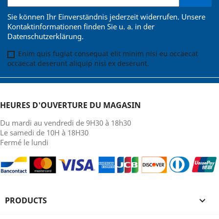
Sie können Ihr Einverständnis jederzeit widerrufen. Unsere
Kontaktinformationen finden Sie u. a. in der
Datenschutzerklärung.
Enim quis fugiat consequat elit minim nisi eu occaecat
occaecat deserunt aliquip nisi ex deserunt.
HEURES D'OUVERTURE DU MAGASIN
Du mardi au vendredi de 9H30 à 18h30
Le samedi de 10H à 18H30
Fermé le lundi
PRODUCTS
