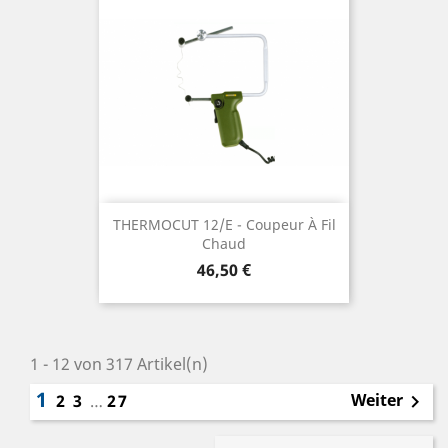
THERMOCUT 12/E - Coupeur À Fil
Chaud
Preis
46,50 €
1 - 12 von 317 Artikel(n)
1
Weiter
2
3
…
27
