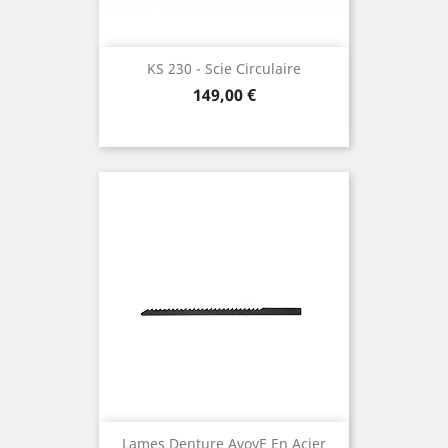
KS 230 - Scie Circulaire
Preis
149,00 €
Lames Denture Avoye En Acier