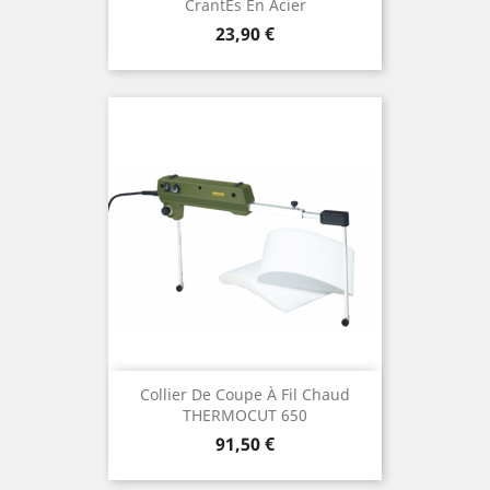
Crantes En Acier
Preis
23,90 €
Collier De Coupe À Fil Chaud
THERMOCUT 650
Preis
91,50 €