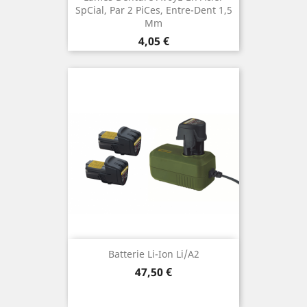
Spcial, Par 2 Pices, Entre-Dent 1,5
Mm
Preis
4,05 €
Batterie Li-Ion Li/A2
Preis
47,50 €