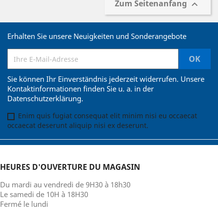
Zum Seitenanfang

Erhalten Sie unsere Neuigkeiten und Sonderangebote
Sie können Ihr Einverständnis jederzeit widerrufen. Unsere
Kontaktinformationen finden Sie u. a. in der
Datenschutzerklärung.
Enim quis fugiat consequat elit minim nisi eu occaecat
occaecat deserunt aliquip nisi ex deserunt.
HEURES D'OUVERTURE DU MAGASIN
Du mardi au vendredi de 9H30 à 18h30
Le samedi de 10H à 18H30
Fermé le lundi