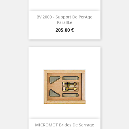
BV 2000 - Support De Perage
Parallle
Preis
205,00 €
MICROMOT Brides De Serrage