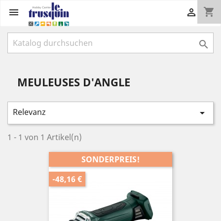
shopping_cart



MEULEUSES D'ANGLE
Relevanz

1 - 1 von 1 Artikel(n)
SONDERPREIS!
-48,16 €