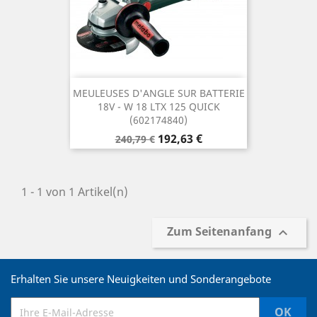
MEULEUSES D'ANGLE SUR BATTERIE
18V - W 18 LTX 125 QUICK
(602174840)
Verkaufspreis
Preis
192,63 €
240,79 €
1 - 1 von 1 Artikel(n)
Zum Seitenanfang

Erhalten Sie unsere Neuigkeiten und Sonderangebote