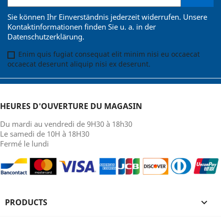
Sie können Ihr Einverständnis jederzeit widerrufen. Unsere
Kontaktinformationen finden Sie u. a. in der
Datenschutzerklärung.
Enim quis fugiat consequat elit minim nisi eu occaecat
occaecat deserunt aliquip nisi ex deserunt.
HEURES D'OUVERTURE DU MAGASIN
Du mardi au vendredi de 9H30 à 18h30
Le samedi de 10H à 18H30
Fermé le lundi
PRODUCTS
