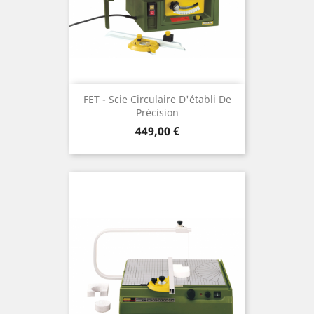
FET - Scie Circulaire D'établi De
Précision
Prix
449,00 €