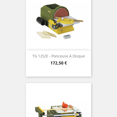
TG 125/E - Ponceuse À Disque
Prix
172,50 €