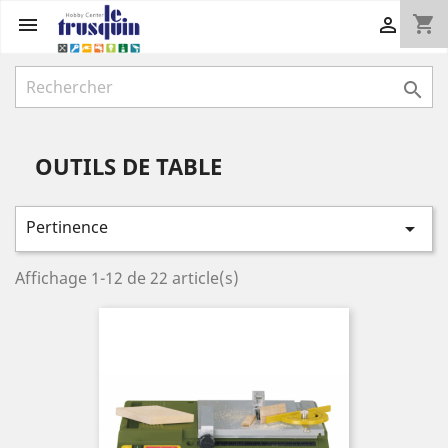
shopping_cart



OUTILS DE TABLE
Pertinence

Affichage 1-12 de 22 article(s)