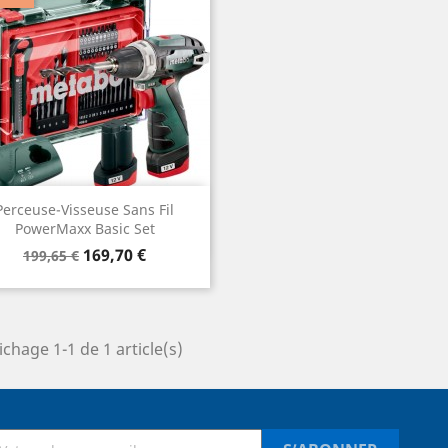
Aperçu rapide

Perceuse-Visseuse Sans Fil
PowerMaxx Basic Set
Prix
Prix
169,70 €
199,65 €
de
base
ichage 1-1 de 1 article(s)