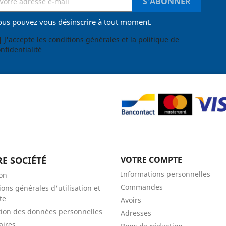
ous pouvez vous désinscrire à tout moment.
J'accepte les conditions générales et la politique de
nfidentialité
E SOCIÉTÉ
VOTRE COMPTE
Informations personnelles
son
Commandes
ions générales d'utilisation et
te
Avoirs
tion des données personnelles
Adresses
aires