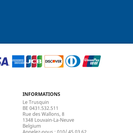
INFORMATIONS
Le Trusquin
BE 0431.532.511
Rue des Wallons, 8
1348 Louvain-La-Neuve
Belgium
Appelez-nous :
010/ 45.03.62