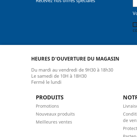
Recevez nos offres spéciales
V
co
HEURES D'OUVERTURE DU MAGASIN
Du mardi au vendredi de 9H30 à 18h30
Le samedi de 10H à 18H30
Fermé le lundi
PRODUITS
NOTR
Promotions
Livrai
Nouveaux produits
Condit
de ven
Meilleures ventes
Protec
Parten