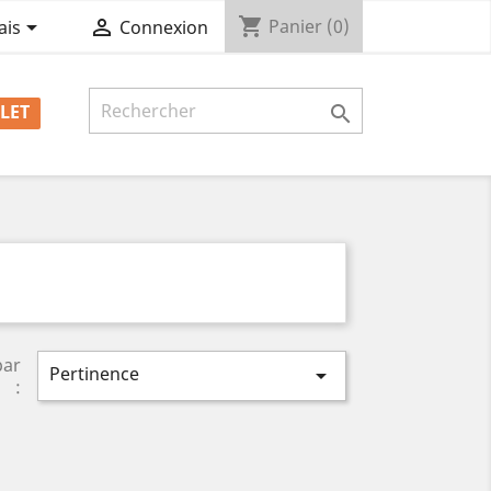
shopping_cart


Panier
(0)
ais
Connexion
LET

par
Pertinence

: