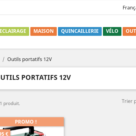
Franç
ECLAIRAGE
MAISON
QUINCAILLERIE
VÉLO
OUT
Outils portatifs 12V
UTILS PORTATIFS 12V
Trier 
 1 produit.
PROMO !
95 €