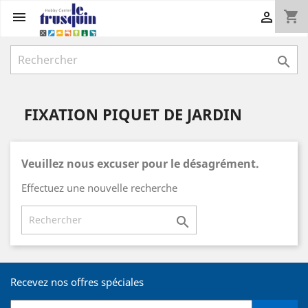
shopping_cart



FIXATION PIQUET DE JARDIN
Veuillez nous excuser pour le désagrément.
Effectuez une nouvelle recherche

Recevez nos offres spéciales