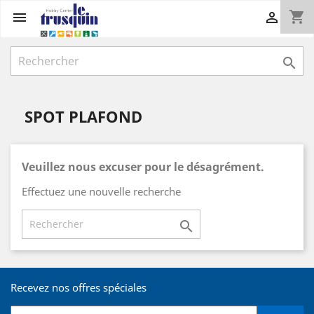
shopping_cart



SPOT PLAFOND
Veuillez nous excuser pour le désagrément.
Effectuez une nouvelle recherche

Recevez nos offres spéciales