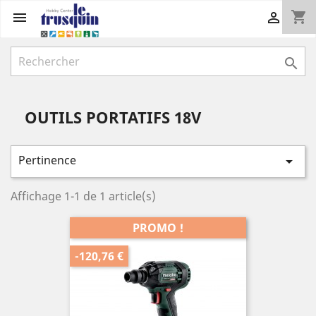
shopping_cart



OUTILS PORTATIFS 18V
Pertinence

Affichage 1-1 de 1 article(s)
PROMO !
-120,76 €