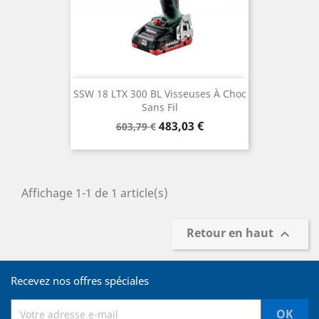
SSW 18 LTX 300 BL Visseuses À Choc
Sans Fil
Prix
Prix
483,03 €
603,79 €
de
base
Affichage 1-1 de 1 article(s)
Retour en haut

Recevez nos offres spéciales