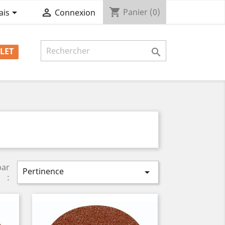
shopping_cart


Panier
(0)
ais
Connexion
LET

par
Pertinence

: