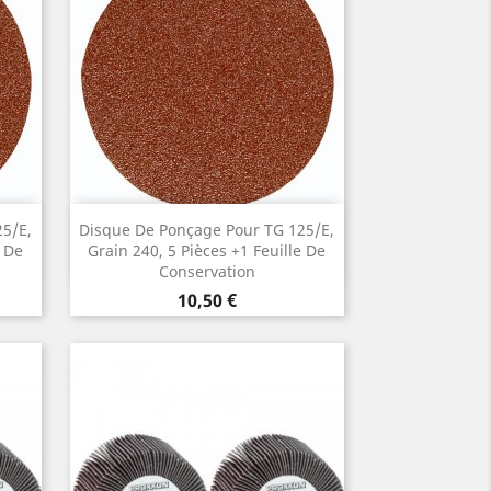
Aperçu rapide

5/E,
Disque De Ponçage Pour TG 125/E,
e De
Grain 240, 5 Pièces +1 Feuille De
Conservation
Prix
10,50 €