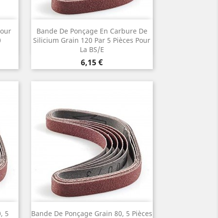
Aperçu rapide

Pour
Bande De Ponçage En Carbure De
0
Silicium Grain 120 Par 5 Pièces Pour
La BS/E
Prix
6,15 €
Aperçu rapide

, 5
Bande De Ponçage Grain 80, 5 Pièces