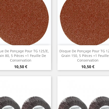
Aperçu rapide
Aperçu rapide


ue De Ponçage Pour TG 125/E,
Disque De Ponçage Pour TG 12
in 80, 5 Pièces +1 Feuille De
Grain 150, 5 Pièces +1 Feuill
Conservation
Conservation
Prix
Prix
10,50 €
10,50 €