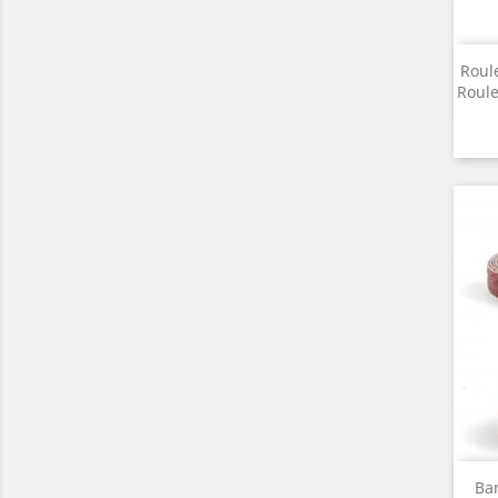
Roul
Roule
Ba