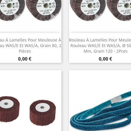
Aperçu rapide
Aperçu rapide


au À Lamelles Pour Meuleuse À
Rouleau À Lamelles Pour Meul
au WAS/E Et WAS/A, Grain 80, 2
Rouleau WAS/E Et WAS/A, Ø 50
Pièces
Mm, Grain 120 - 2Pces
Prix
Prix
0,00 €
0,00 €