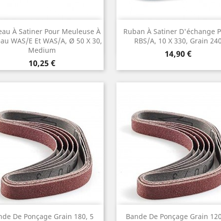
Aperçu rapide
Aperçu rapide


eau À Satiner Pour Meuleuse À
Ruban À Satiner D'échange 
au WAS/E Et WAS/A, Ø 50 X 30,
RBS/A, 10 X 330, Grain 24
Medium
Prix
14,90 €
Prix
10,25 €
Aperçu rapide
Aperçu rapide


nde De Ponçage Grain 180, 5
Bande De Ponçage Grain 120