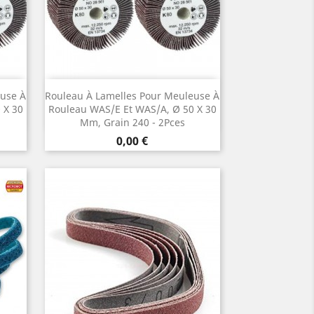
Aperçu rapide

euse À
Rouleau À Lamelles Pour Meuleuse À
 X 30
Rouleau WAS/E Et WAS/A, Ø 50 X 30
Mm, Grain 240 - 2Pces
Prix
0,00 €