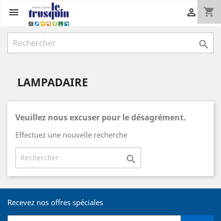
shopping_cart



LAMPADAIRE
Veuillez nous excuser pour le désagrément.
Effectuez une nouvelle recherche

Recevez nos offres spéciales