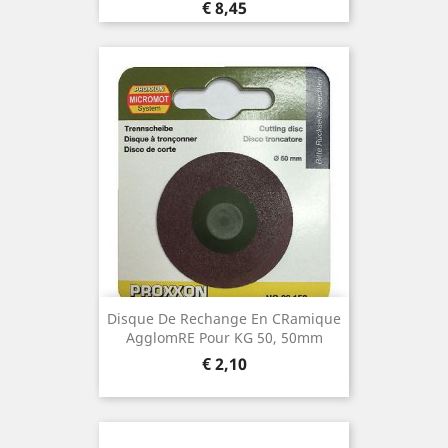
Prijs
€ 8,45
Disque De Rechange En Cramique
Agglomre Pour KG 50, 50mm
Prijs
€ 2,10