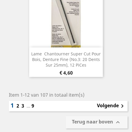
Lame  Chantourner Super Cut Pour
Bois, Denture Fine (No.3: 20 Dents
Sur 25mm), 12 Pices
Prijs
€ 4,60
Item 1-12 van 107 in totaal item(s)
1
Volgende
2
3
…
9

Terug naar boven
