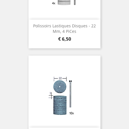
Polissoirs lastiques Disques ¯ 22
Mm, 4 Pices
Prijs
€ 6,50