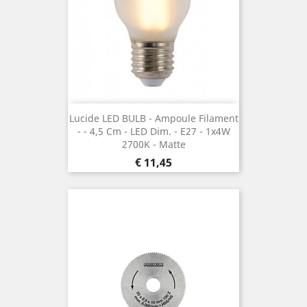
Lucide LED BULB - Ampoule Filament
- ¯ 4,5 Cm - LED Dim. - E27 - 1x4W
2700K - Matte
Prijs
€ 11,45