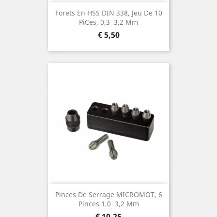
Forets En HSS DIN 338, Jeu De 10
Pices, 0,3  3,2 Mm
Prijs
€ 5,50
Pinces De Serrage MICROMOT, 6
Pinces 1,0  3,2 Mm
Prijs
€ 10,25