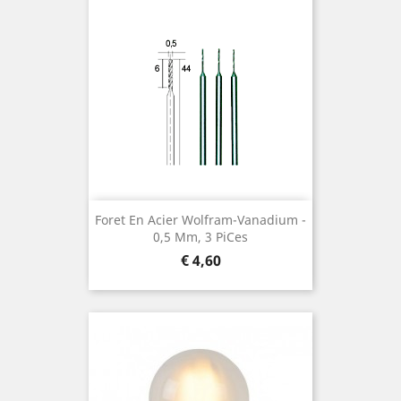
Foret En Acier Wolfram-Vanadium ¯
0,5 Mm, 3 Pices
Prijs
€ 4,60