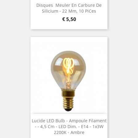
Disques  Meuler En Carbure De
Silicium ¯ 22 Mm, 10 Pices
Prijs
€ 5,50
Lucide LED Bulb - Ampoule Filament
- ¯ 4,5 Cm - LED Dim. - E14 - 1x3W
2200K - Ambre