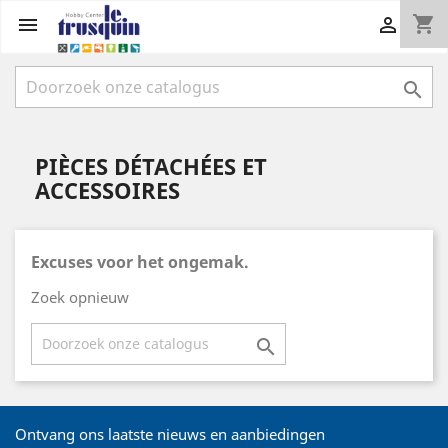
shopping_cart



PIÈCES DÉTACHÉES ET
ACCESSOIRES
Excuses voor het ongemak.
Zoek opnieuw

Ontvang ons laatste nieuws en aanbiedingen