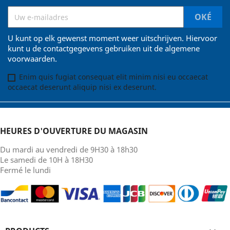
U kunt op elk gewenst moment weer uitschrijven. Hiervoor
kunt u de contactgegevens gebruiken uit de algemene
voorwaarden.
Enim quis fugiat consequat elit minim nisi eu occaecat
occaecat deserunt aliquip nisi ex deserunt.
HEURES D'OUVERTURE DU MAGASIN
Du mardi au vendredi de 9H30 à 18h30
Le samedi de 10H à 18H30
Fermé le lundi