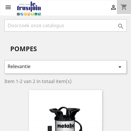
shopping_cart



POMPES
Relevantie

Item 1-2 van 2 in totaal item(s)