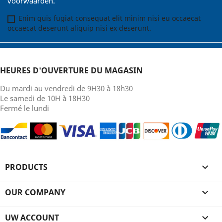
voorwaarden.
Enim quis fugiat consequat elit minim nisi eu occaecat
occaecat deserunt aliquip nisi ex deserunt.
HEURES D'OUVERTURE DU MAGASIN
Du mardi au vendredi de 9H30 à 18h30
Le samedi de 10H à 18H30
Fermé le lundi
PRODUCTS

OUR COMPANY

UW ACCOUNT
