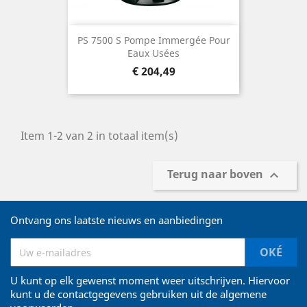
PS 7500 S Pompe Immergée Pour
Eaux Usées
Prijs
€ 204,49
Item 1-2 van 2 in totaal item(s)
Terug naar boven

Ontvang ons laatste nieuws en aanbiedingen
U kunt op elk gewenst moment weer uitschrijven. Hiervoor
kunt u de contactgegevens gebruiken uit de algemene