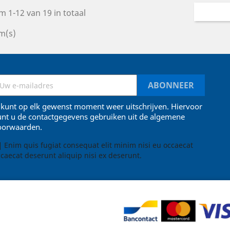
m 1-12 van 19 in totaal
m(s)
 kunt op elk gewenst moment weer uitschrijven. Hiervoor
unt u de contactgegevens gebruiken uit de algemene
oorwaarden.
Enim quis fugiat consequat elit minim nisi eu occaecat
caecat deserunt aliquip nisi ex deserunt.