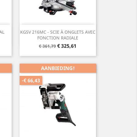
Snel bekijken

AL
KGSV 216MC - SCIE À ONGLETS AVEC
FONCTION RADIALE
Normale
Prijs
€ 325,61
€ 361,79
prijs
AANBIEDING!
-€ 66,43