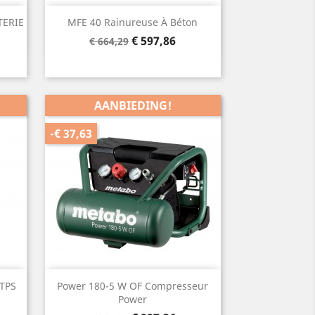
Snel bekijken

TERIE
MFE 40 Rainureuse À Béton
Normale
Prijs
€ 597,86
€ 664,29
prijs
AANBIEDING!
-€ 37,63
Snel bekijken

TPS
Power 180-5 W OF Compresseur
Power