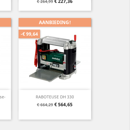
Normale
Prijs
€ 227,36
€ 264,99
prijs
AANBIEDING!
-€ 99,64
Snel bekijken

se-
RABOTEUSE DH 330
Normale
Prijs
€ 564,65
€ 664,29
prijs