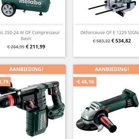
Snel bekijken
Snel bekijken


ic 250-24 W OF Compresseur
Défonceuse OF E 1229 SIGN
Basic
Normale
Prijs
€ 534,82
€ 583,22
Normale
Prijs
€ 211,99
prijs
€ 264,99
prijs
AANBIEDING!
AANBIEDING!
8,79
-€ 48,16