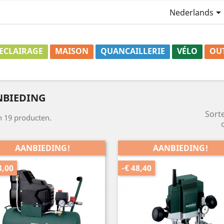
Nederlands
ECLAIRAGE
MAISON
QUANCAILLERIE
VÉLO
OU
NBIEDING
Sort
jn 19 producten.
AANBIEDING!
AANBIEDING!
3,00
-€ 48,40