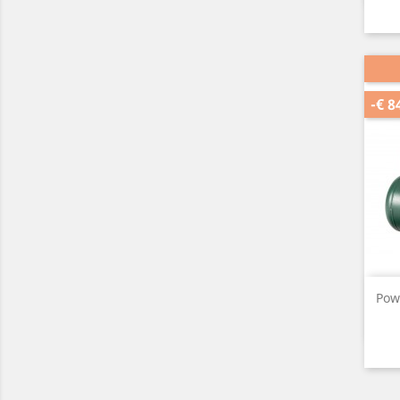
-€ 8
Pow