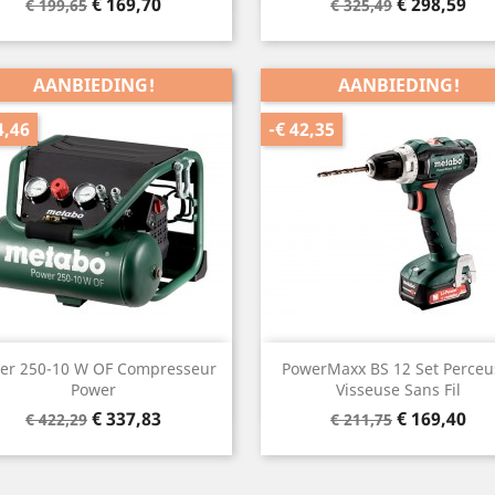
Normale
Prijs
Normale
Prijs
€ 169,70
€ 298,59
€ 199,65
€ 325,49
prijs
prijs
AANBIEDING!
AANBIEDING!
4,46
-€ 42,35
Snel bekijken
Snel bekijken


er 250-10 W OF Compresseur
PowerMaxx BS 12 Set Perceu
Power
Visseuse Sans Fil
Normale
Prijs
Normale
Prijs
€ 337,83
€ 169,40
€ 422,29
€ 211,75
prijs
prijs