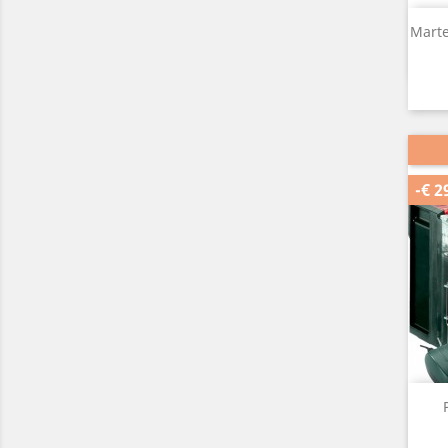
Marte
-€ 2