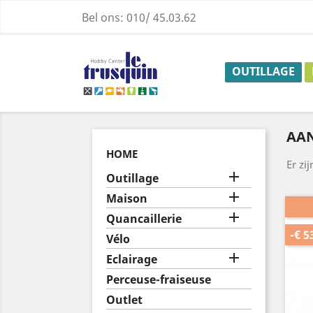
Bel ons:
010/ 45.03.62
OUTILLAGE
AA
HOME
Er zi

Outillage

Maison

Quancaillerie
-€ 5
Vélo

Eclairage
Perceuse-fraiseuse
Outlet