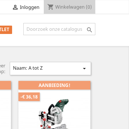
shopping_cart


Winkelwagen
(0)
Inloggen
TLET

eer
Naam: A tot Z

op:
AANBIEDING!
-€ 36,18