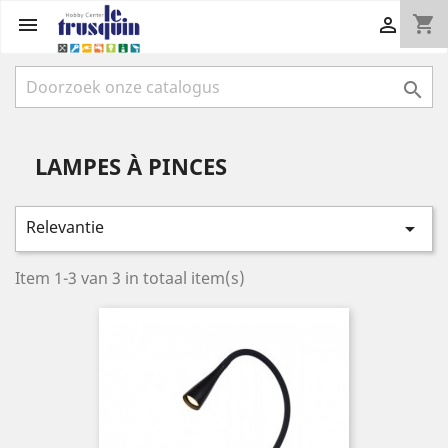
shopping_cart



LAMPES À PINCES
Relevantie

Item 1-3 van 3 in totaal item(s)